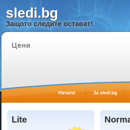
sledi.bg
Защото следите
остават!
Цени
Начало
За sledi.bg
Lite
Norma