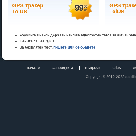
GPS тракер
GPS трак
99
00
TelUS
лв
TelUS
Роуминга в някои държави изисква еднократна такса за активиран
Цените са без ДДС!
За безплатен тест,
пишете или се обадете
!
начало
за продукта
въпроси
telus
u
Copyright © 2010-2023
sledi.